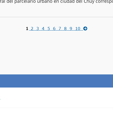
tral del parcelario urbano en ciudad del Chuy corres
2
3
4
5
6
7
8
9
10
1
a