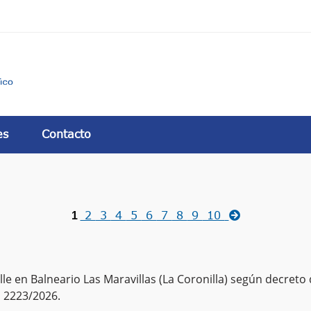
es
Contacto
2
3
4
5
6
7
8
9
10
1
 en Balneario Las Maravillas (La Coronilla) según decreto
 2223/2026.