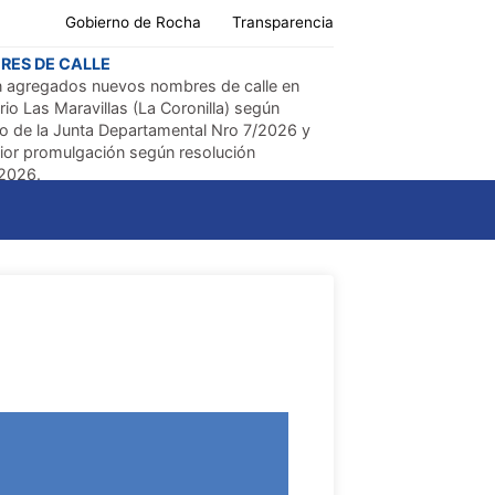
Gobierno de Rocha
Transparencia
RES DE CALLE
n agregados nuevos nombres de calle en
rio Las Maravillas (La Coronilla) según
o de la Junta Departamental Nro 7/2026 y
ior promulgación según resolución
2026.
 ver la documentación accediendo
AQUÍ
ECCIÓN PARCELARIO DE CHUY
 corregidos dos padrones de Chuy, en la
a 13 (D) del plano reg. nº 71 fecha
/1933, agrim. Facundo Machado.
rón 147 es el solar 16 y el padrón 377 es el
2.
ARES DE ROCHA
egado dentro de "Cartografía Base", capa con la
ación de los Palmares de Rocha, la misma
onde a:
ografía de área de concentración de palmares es