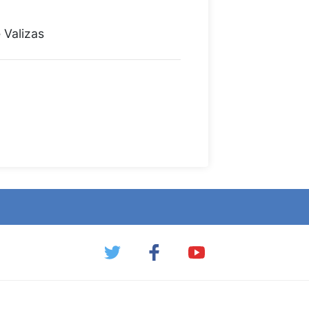
 Valizas
 María - manzana 17
rug - manzanas 15, 14, 13 y 36
 Azul - manzana 21