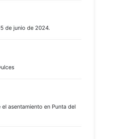
5 de junio de 2024.
n - manzana 67
Dulces
 Isabel - manzana 75
el asentamiento en Punta del
arzas - manzanas 123 y 141