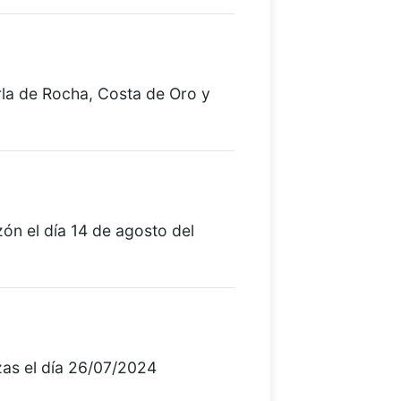
 Lumber Corradi.
ALIZACIÓN PARCELARIO RURAL
tualizado el parcelario rural del
tamento en base a datos proporcionados
rla de Rocha, Costa de Oro y
 Dirección Nacional de Catastro.
ALIZACIÓN CATASTRAL.
 actualizados varios padrones urbanos en
ntes manzanas de las siguientes localidades:
ón el día 14 de agosto del
acol - manzanas 10, 5 y 24
zas el día 26/07/2024
la del Mar - manzana 15