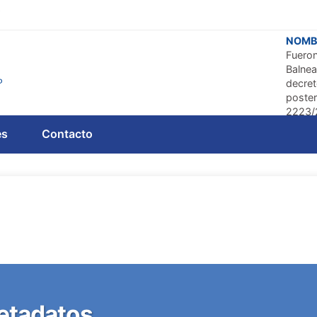
y
NOMB
Fuero
Balnea
decret
poster
2223/
es
Contacto
Puede
CORR
Fueron
manzan
02/08
El pad
solar 
PALM
Fue agr
delimit
corresp
etadatos
La cart