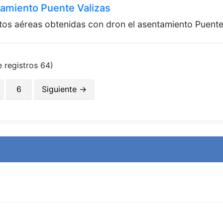
tamiento Puente Valizas
tos aéreas obtenidas con dron el asentamiento Puente
 registros 64)
Santa
6
Siguiente →
Jean k
Costa