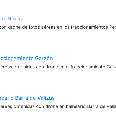
Agrim.
ACTU
 de Rocha
Fue ac
depar
on drone de fotos aéreas en los fraccionamientos Pe
por la
ACTU
raccionamiento Garzón
Fueron
difere
éreas obtenidas con drone en el fraccionamiento Garz
El Car
eario Barra de Valizas
éreas obtenidas con drone en balneario Barra de Vali
Estrel