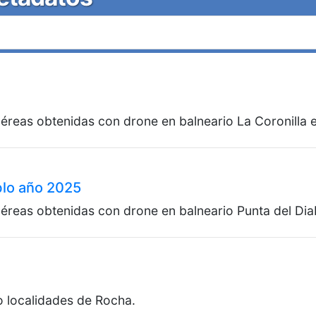
provist
Direcci
la inter
CORR
áreas d
Fue co
imágene
parcela
El pa
Reg. 
Eduar
éreas obtenidas con drone en balneario La Coronilla e
CORRE
Fueron
La Es
blo año 2025
Los mi
El pad
padrón
Reg. 
éreas obtenidas con drone en balneario Punta del Dia
2537 a
Nogue
20/11
CORRE
Fue co
88 de
solar 
o localidades de Rocha.
plano 