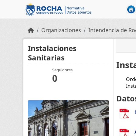
Skip to main content
Organizaciones
Intendencia de Ro
Instalaciones
Sanitarias
Inst
Seguidores
0
Orde
Inst
Dato