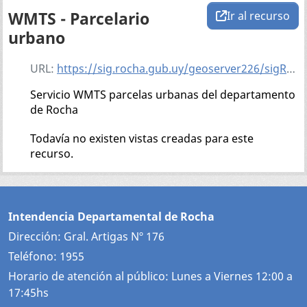
WMTS - Parcelario
Ir al recurso
urbano
URL:
https://sig.rocha.gub.uy/geoserver226/sigRocha/cat_parcelario_urbano/gwc/service/wmts?service=WMTS&version=1.1.1&request=GetCapabilities
Servicio WMTS parcelas urbanas del departamento
de Rocha
Todavía no existen vistas creadas para este
recurso.
Intendencia Departamental de Rocha
Dirección: Gral. Artigas Nº 176
Teléfono: 1955
Horario de atención al público: Lunes a Viernes 12:00 a
17:45hs