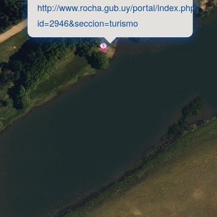
http://www.rocha.gub.uy/portal/index.php?
id=2946&seccion=turismo