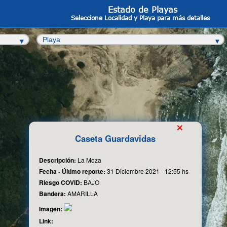
Estado de Playas
Seleccione Localidad y Playa para más detalles
×
Caseta Guardavidas
Descripción:
La Moza
Fecha - Último reporte:
31 Diciembre 2021 - 12:55 hs
Riesgo COVID:
BAJO
Bandera:
AMARILLA
Imagen:
Link: