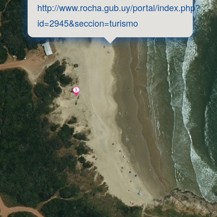
http://www.rocha.gub.uy/portal/index.php?
id=2945&seccion=turismo