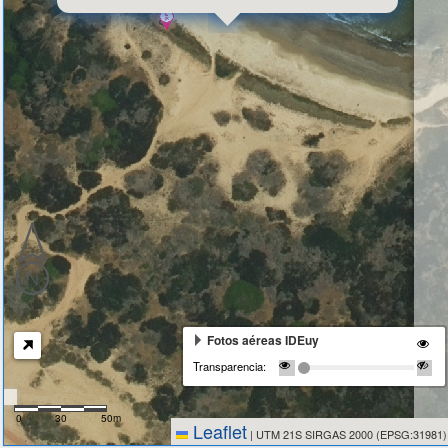
Fotos aéreas IDEuy
Transparencia:
0
30
50m
Leaflet
|
UTM 21S SIRGAS 2000 (EPSG:31981)