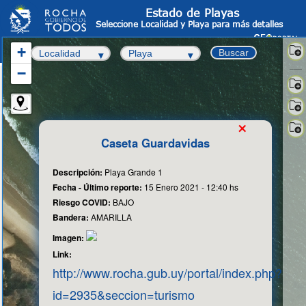
Estado de Playas
Seleccione Localidad y Playa para más detalles
+
Buscar
−
Sate
-
OS
Info
×
Cata
Fot
Caseta Guardavidas
aér
Cart
Bas
Descripción:
Playa Grande 1
Fecha - Último reporte:
15 Enero 2021 - 12:40 hs
Riesgo COVID:
BAJO
Bandera:
AMARILLA
Imagen:
Link:
http://www.rocha.gub.uy/portal/index.php?
id=2935&seccion=turismo