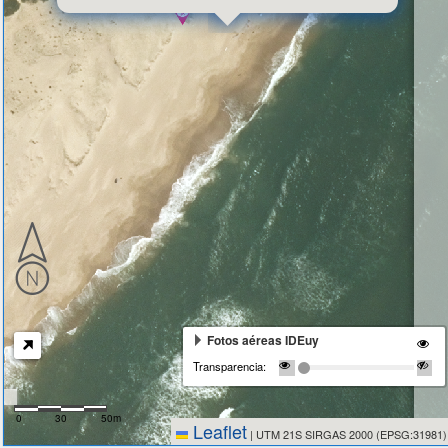
Fotos aéreas IDEuy
Transparencia:
0
30
50m
Leaflet
|
UTM 21S SIRGAS 2000 (EPSG:31981)