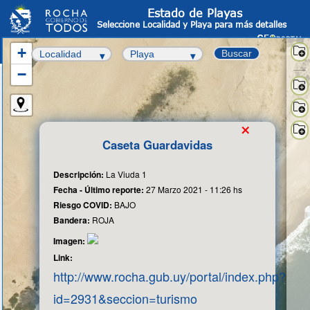
Estado de Playas
Seleccione Localidad y Playa para más detalles
+
Buscar
−
Sate
-
OS
Info
×
Cata
Fot
Caseta Guardavidas
aér
Cart
Bas
Descripción:
La Viuda 1
Fecha - Último reporte:
27 Marzo 2021 - 11:26 hs
Riesgo COVID:
BAJO
Bandera:
ROJA
Imagen:
Link:
http://www.rocha.gub.uy/portal/index.php?
id=2931&seccion=turismo