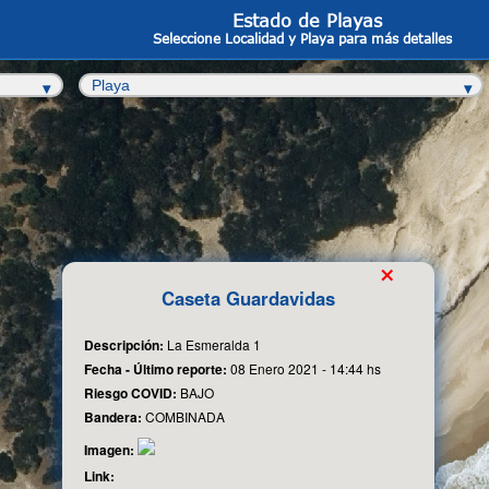
Estado de Playas
Seleccione Localidad y Playa para más detalles
×
Caseta Guardavidas
Descripción:
La Esmeralda 1
Fecha - Último reporte:
08 Enero 2021 - 14:44 hs
Riesgo COVID:
BAJO
Bandera:
COMBINADA
Imagen:
Link: