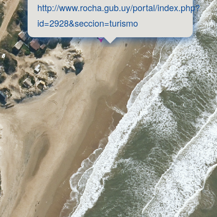
http://www.rocha.gub.uy/portal/index.php?
id=2928&seccion=turismo