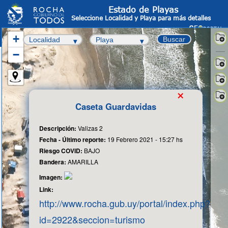
Estado de Playas
Seleccione Localidad y Playa para más detalles
+
Buscar
−
Sate
-
OS
Info
×
Cata
Fot
Caseta Guardavidas
aér
Cart
Bas
Descripción:
Valizas 2
Fecha - Último reporte:
19 Febrero 2021 - 15:27 hs
Riesgo COVID:
BAJO
Bandera:
AMARILLA
Imagen:
Link:
http://www.rocha.gub.uy/portal/index.php?
id=2922&seccion=turismo