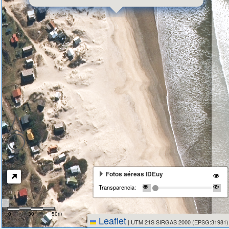
Fotos aéreas IDEuy
Transparencia:
0
30
50m
Leaflet
|
UTM 21S SIRGAS 2000 (EPSG:31981)