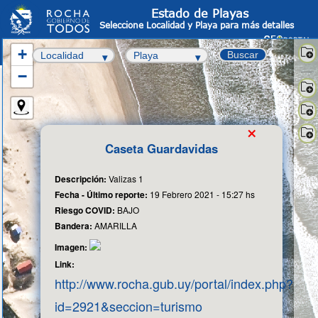
Estado de Playas
Seleccione Localidad y Playa para más detalles
+
Buscar
−
Sate
-
OS
Info
×
Cata
Fot
Caseta Guardavidas
aér
Cart
Bas
Descripción:
Valizas 1
Fecha - Último reporte:
19 Febrero 2021 - 15:27 hs
Riesgo COVID:
BAJO
Bandera:
AMARILLA
Imagen:
Link:
http://www.rocha.gub.uy/portal/index.php?
id=2921&seccion=turismo