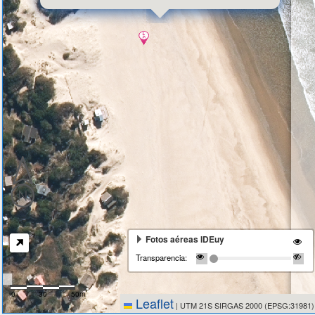
Fotos aéreas IDEuy
Transparencia:
0
30
50m
Leaflet
|
UTM 21S SIRGAS 2000 (EPSG:31981)