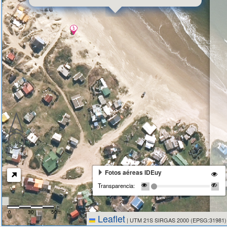
Fotos aéreas IDEuy
Transparencia:
0
30
50m
Leaflet
|
UTM 21S SIRGAS 2000 (EPSG:31981)