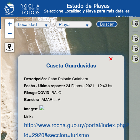
Estado de Playas
Seleccione Localidad y Playa para más detalles
+
Buscar
−
Sate
-
OS
Info
×
Cata
Fot
Caseta Guardavidas
aér
Cart
Bas
Descripción:
Cabo Polonio Calabera
Fecha - Último reporte:
24 Febrero 2021 - 12:43 hs
Riesgo COVID:
BAJO
Bandera:
AMARILLA
Imagen:
Link:
http://www.rocha.gub.uy/portal/index.php?
id=2920&seccion=turismo