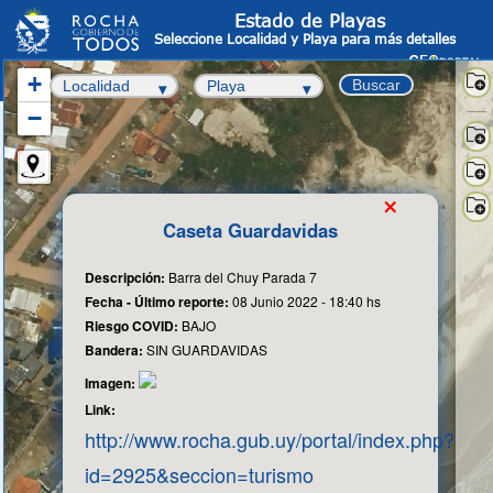
Estado de Playas
Seleccione Localidad y Playa para más detalles
+
Buscar
−
Sate
-
OS
Info
×
Cata
Fot
Caseta Guardavidas
aér
Cart
Bas
Descripción:
Barra del Chuy Parada 7
Fecha - Último reporte:
08 Junio 2022 - 18:40 hs
Riesgo COVID:
BAJO
Bandera:
SIN GUARDAVIDAS
Imagen:
Link:
http://www.rocha.gub.uy/portal/index.php?
id=2925&seccion=turismo