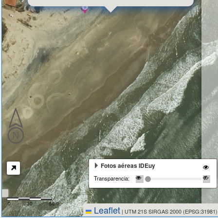
Fotos aéreas IDEuy
Transparencia:
0
30
50m
Leaflet
|
UTM 21S SIRGAS 2000 (EPSG:31981)