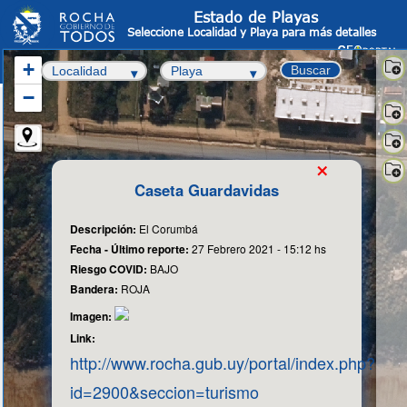
Estado de Playas
Seleccione Localidad y Playa para más detalles
+
Buscar
−
Sate
-
OS
Info
×
Cata
Fot
Caseta Guardavidas
aér
Cart
Bas
Descripción:
El Corumbá
Fecha - Último reporte:
27 Febrero 2021 - 15:12 hs
Riesgo COVID:
BAJO
Bandera:
ROJA
Imagen:
Link:
http://www.rocha.gub.uy/portal/index.php?
id=2900&seccion=turismo