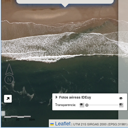
Fotos aéreas IDEuy
Transparencia:
0
30
50m
Leaflet
|
UTM 21S SIRGAS 2000 (EPSG:31981)