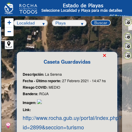
Estado de Playas
Seleccione Localidad y Playa para más detalles
+
Buscar
−
Sate
-
OS
Info
×
Cata
Fot
Caseta Guardavidas
aér
Cart
Bas
Descripción:
La Serena
Fecha - Último reporte:
27 Febrero 2021 - 14:47 hs
Riesgo COVID:
MEDIO
Bandera:
ROJA
Imagen:
Link:
http://www.rocha.gub.uy/portal/index.php?
id=2899&seccion=turismo