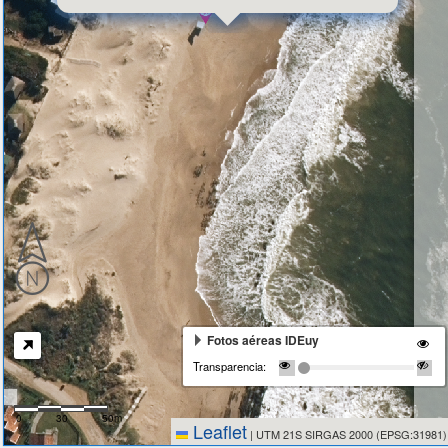
Fotos aéreas IDEuy
Transparencia:
0
30
50m
Leaflet
|
UTM 21S SIRGAS 2000 (EPSG:31981)