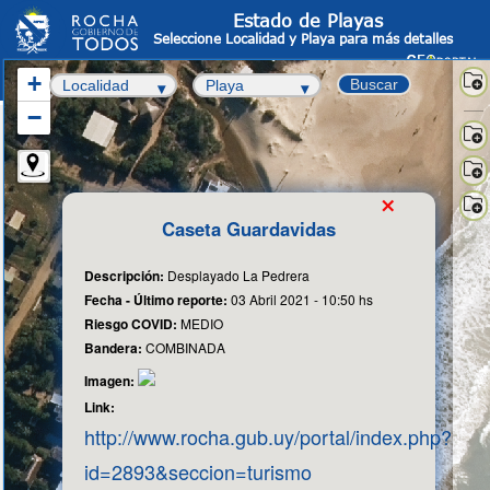
Estado de Playas
Seleccione Localidad y Playa para más detalles
+
Buscar
−
Sate
-
OS
Info
×
Cata
Fot
Caseta Guardavidas
aér
Cart
Bas
Descripción:
Desplayado La Pedrera
Fecha - Último reporte:
03 Abril 2021 - 10:50 hs
Riesgo COVID:
MEDIO
Bandera:
COMBINADA
Imagen:
Link:
http://www.rocha.gub.uy/portal/index.php?
id=2893&seccion=turismo