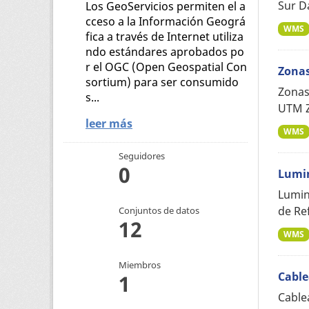
Sur D
Los GeoServicios permiten el a
cceso a la Información Geográ
WMS
fica a través de Internet utiliza
ndo estándares aprobados po
r el OGC (Open Geospatial Con
Zonas
sortium) para ser consumido
Zonas 
s...
UTM Z
leer más
WMS
Seguidores
0
Lumin
Lumin
de Re
Conjuntos de datos
12
WMS
Miembros
Cable
1
Cable