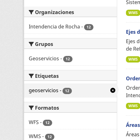
Siste
Organizaciones
WMS
Intendencia de Rocha
-
12
Ejes d
Ejes d
Grupos
de Re
Geoservicios
-
12
WMS
Etiquetas
Orden
Orden
geoservicios
-
12
Inten
WMS
Formatos
WFS
-
12
Áreas
Áreas
WMS
-
12