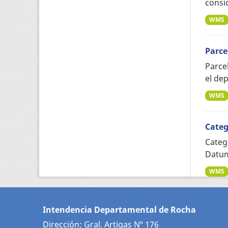
consid
WMS
Parce
Parce
el dep
WMS
Categ
Categ
Datum
WMS
Intendencia Departamental de Rocha
Dirección: Gral. Artigas Nº 176