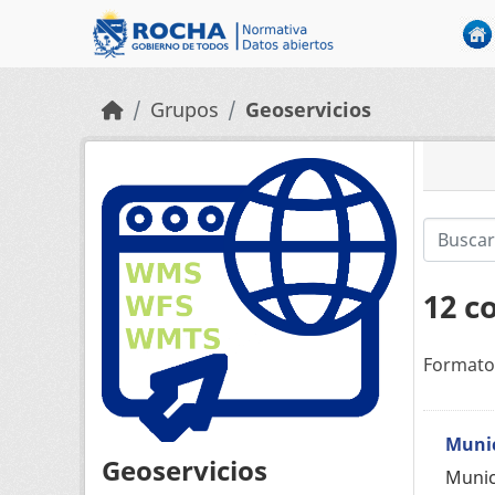
Skip to main content
Grupos
Geoservicios
12 c
Formato
Munic
Geoservicios
Munic