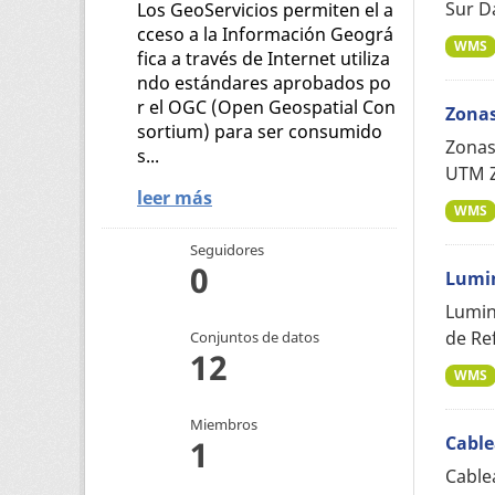
Sur D
Los GeoServicios permiten el a
cceso a la Información Geográ
WMS
fica a través de Internet utiliza
ndo estándares aprobados po
r el OGC (Open Geospatial Con
Zonas
sortium) para ser consumido
Zonas 
s...
UTM Z
leer más
WMS
Seguidores
0
Lumin
Lumin
de Re
Conjuntos de datos
12
WMS
Miembros
Cable
1
Cable