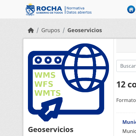
Skip to main content
Grupos
Geoservicios
12 c
Formato
Munic
Geoservicios
Munic