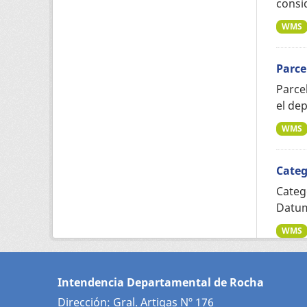
consid
WMS
Parce
Parce
el dep
WMS
Categ
Categ
Datum
WMS
Intendencia Departamental de Rocha
Dirección: Gral. Artigas Nº 176