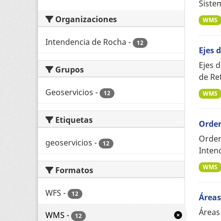
Siste
Organizaciones
WMS
Intendencia de Rocha
-
12
Ejes d
Ejes d
Grupos
de Re
Geoservicios
-
12
WMS
Etiquetas
Orden
Orden
geoservicios
-
12
Inten
WMS
Formatos
WFS
-
12
Áreas
Áreas
WMS
-
12